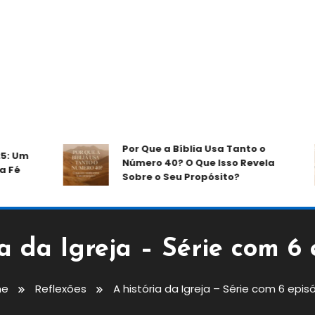
Por Que a Bíblia Usa Tanto o
m
Número 40? O Que Isso Revela
Sobre o Seu Propósito?
ia da Igreja – Série com 6 
me
Reflexões
A história da Igreja – Série com 6 epis