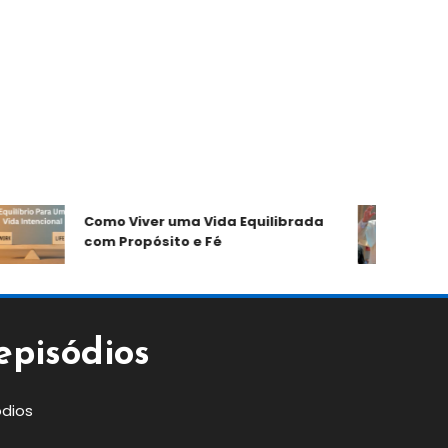
Morre
Como Viver uma Vida Equilibrada
Deixa
com Propósito e Fé
Tran
episódios
ódios