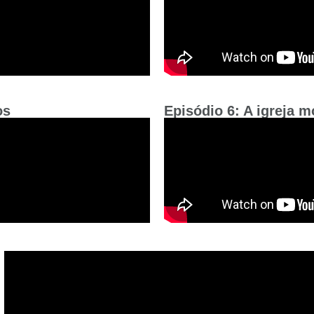
os
Episódio 6: A igreja 