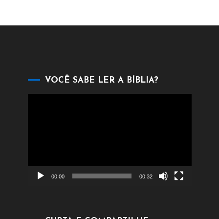
VOCÊ SABE LER A BÍBLIA?
Tocador
de
vídeo
00:00
00:32