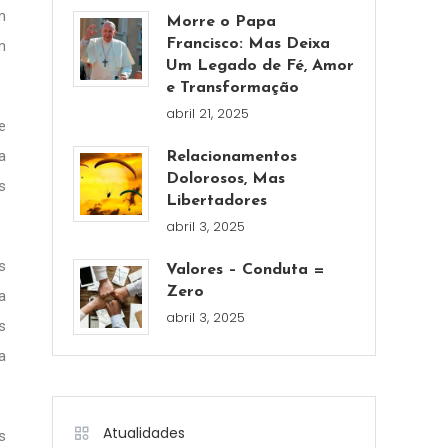
m
Morre o Papa
Francisco: Mas Deixa
m
Um Legado de Fé, Amor
e Transformação
abril 21, 2025
e
a
Relacionamentos
Dolorosos, Mas
s
Libertadores
abril 3, 2025
s
Valores – Conduta =
Zero
a
abril 3, 2025
s
a
Atualidades
s