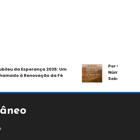
Por Que a Bíblia Us
u da Esperança 2025: Um
Número 40? O Que 
do à Renovação da Fé
Sobre o Seu Propós
tâneo
o