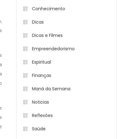
Conhecimento
,
Dicas
s
Dicas e Filmes
Empreendedorismo
s
Espiritual
a
a
Finanças
o
Maná da Semana
Noticias
e
Reflexões
s
e
Saúde