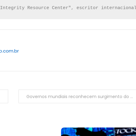
Integrity Resource Center", escritor internaciona
to.com.br
Governos mundiais reconhecem surgimento do terceiro sexo