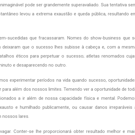
inimaginável pode ser grandemente superavaliado. Sua tentativa se
stantâneo levou a extrema exaustão e queda pública, resultando e
em-sucedidas que fracassaram. Nomes do show-business que s
as deixaram que o sucesso lhes subisse à cabeça e, com a mesm
atalhos éticos para perpetuar o sucesso; atletas renomados cuja
 minuto e desaparecendo no outro.
amos experimentar períodos na vida quando sucesso, oportunidade
 para além dos nossos limites. Temendo ver a oportunidade de tod
sionados a ir além de nossa capacidade física e mental. Podemo
xausto e humilhado publicamente, ou causar danos irreparáveis 
 nossos lares.
agar. Conter-se lhe proporcionará obter resultado melhor e mai