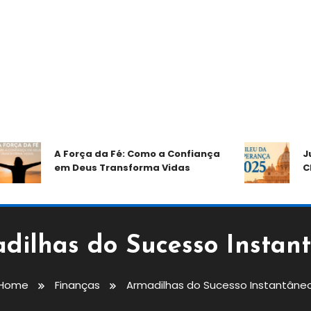
A Força da Fé: Como a Confiança
Jubile
em Deus Transforma Vidas
Chama
dilhas do Sucesso Instan
Home
Finanças
Armadilhas do Sucesso Instantâne