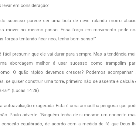
s levar em consideração:
o sucesso parece ser uma bola de neve rolando morro abaixo
 nos mover no mesmo passo. Essa força em movimento pode no
s forças tentando ficar rico; tenha bom senso!”
fácil presumir que ele vai durar para sempre. Mas a tendência mai
. Uma abordagem melhor é usar sucesso como trampolim par
s como: O quão rápido devemos crescer? Podemos acompanhar 
s, se quiser construir uma torre, primeiro não se assenta e calcula 
a-la?” (Lucas 14.28).
a autoavaliação exagerada. Esta é uma armadilha perigosa que pod
mão. Paulo adverte: “Ninguém tenha de si mesmo um conceito mai
m conceito equilibrado, de acordo com a medida de fé que Deus lh