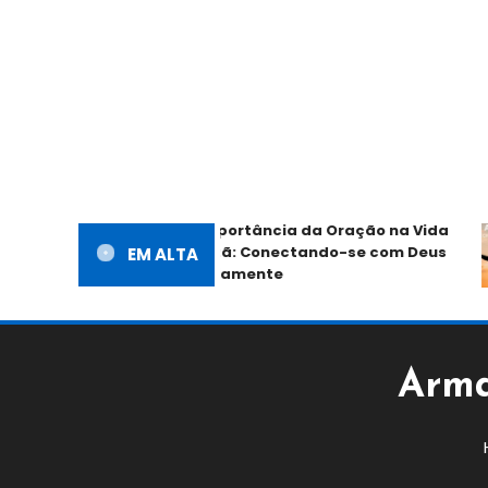
A Importância da Oração na Vida
Cristã: Conectando-se com Deus
EM ALTA
Diariamente
Arma