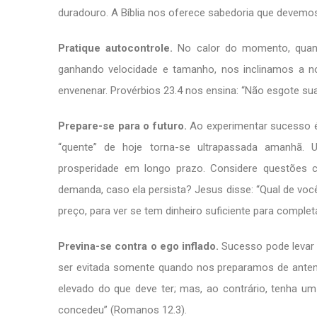
duradouro. A Bíblia nos oferece sabedoria que devemo
Pratique autocontrole.
No calor do momento, quand
ganhando velocidade e tamanho, nos inclinamos a
envenenar. Provérbios 23.4 nos ensina: “Não esgote sua
Prepare-se para o futuro.
Ao experimentar sucesso é 
“quente” de hoje torna-se ultrapassada amanhã
prosperidade em longo prazo. Considere questõe
demanda, caso ela persista? Jesus disse: “Qual de você
preço, para ver se tem dinheiro suficiente para complet
Previna-se contra o ego inflado.
Sucesso pode levar 
ser evitada somente quando nos preparamos de ante
elevado do que deve ter; mas, ao contrário, tenha u
concedeu” (Romanos 12.3).