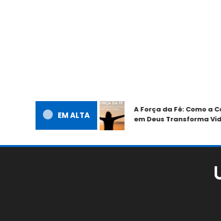
a Oração na Vida
A Força da Fé: Como a Confi
ndo-se com Deus
EM ALTA
em Deus Transforma Vidas