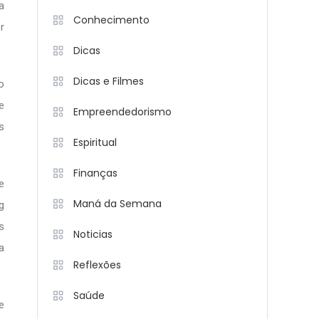
a
Conhecimento
r
Dicas
Dicas e Filmes
o
e
Empreendedorismo
s
Espiritual
Finanças
e
Maná da Semana
g
s
Noticias
a
Reflexões
Saúde
e