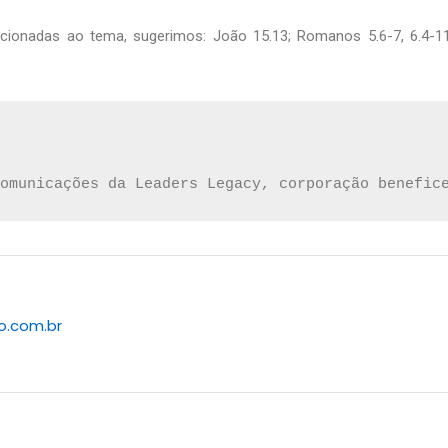
acionadas ao tema, sugerimos: João 15.13; Romanos 5.6-7, 6.4-11
omunicações da Leaders Legacy, corporação benefic
to.com.br