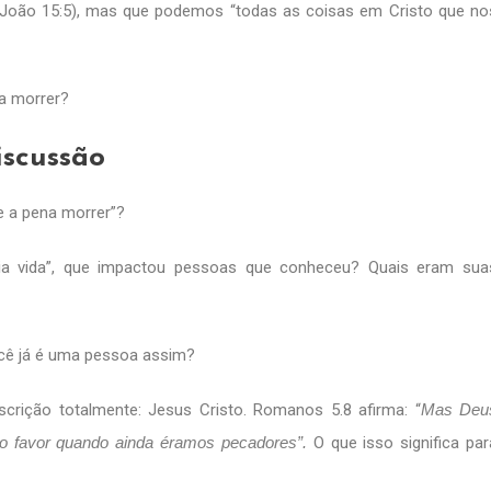
João 15:5), mas que podemos “todas as coisas em Cristo que no
na morrer?
iscussão
e a pena morrer”?
a vida”, que impactou pessoas que conheceu? Quais eram sua
cê já é uma pessoa assim?
rição totalmente: Jesus Cristo. Romanos 5.8 afirma: “
Mas Deu
o favor quando ainda éramos pecadores”.
O que isso significa par