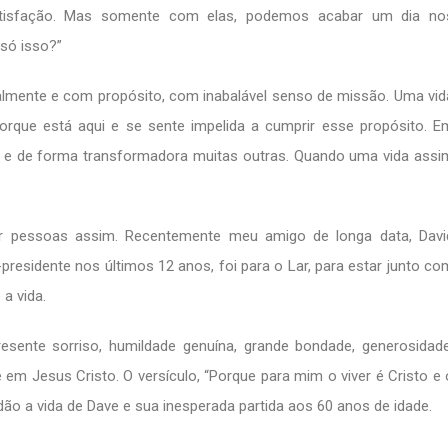
atisfação. Mas somente com elas, podemos acabar um dia no
só isso?”
onalmente e com propósito, com inabalável senso de missão. Uma vid
que está aqui e se sente impelida a cumprir esse propósito. E
nte e de forma transformadora muitas outras. Quando uma vida assi
cer pessoas assim. Recentemente meu amigo de longa data, Davi
-presidente nos últimos 12 anos, foi para o Lar, para estar junto co
a vida.
resente sorriso, humildade genuína, grande bondade, generosidade
em Jesus Cristo. O versículo, “Porque para mim o viver é Cristo e 
dão a vida de Dave e sua inesperada partida aos 60 anos de idade.