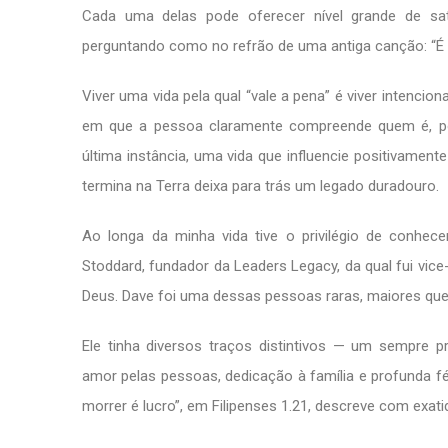
Cada uma delas pode oferecer nível grande de s
perguntando como no refrão de uma antiga canção: “É 
Viver uma vida pela qual “vale a pena” é viver intenci
em que a pessoa claramente compreende quem é, por
última instância, uma vida que influencie positivame
termina na Terra deixa para trás um legado duradouro.
Ao longa da minha vida tive o privilégio de conhe
Stoddard, fundador da Leaders Legacy, da qual fui vice
Deus. Dave foi uma dessas pessoas raras, maiores que 
Ele tinha diversos traços distintivos — um sempre p
amor pelas pessoas, dedicação à família e profunda fé 
morrer é lucro”, em Filipenses 1.21, descreve com exati