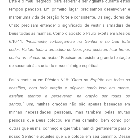
Este é o meu “segredo” para esperar e ser vigilante durante estes
tempos penosos. Em primeiro lugar, precisamos desenvolver e
manter uma vida de oração forte e consistente. Os seguidores de
Cristo precisam entender o significado de vestir a armadura de
Deus todas as manhãs. Como o apóstolo Paulo exorta em Efésios
6:10-11:
“Finalmente, fortaleçam-se no Senhor e no Seu forte
poder. Vistam toda a armadura de Deus para poderem ficar firmes
contra as ciladas do diabo.”
Precisamos resistir à grande tentação
de sucumbir à astúcia do nosso inimigo espiritual.
Paulo continua em Efésios 6:18:
“Orem no Espírito em todas as
ocasiões, com toda oração e súplica; tendo isso em mente,
estejam atentos e perseverem na oração por todos os
santos.”
Sim, minhas orações não são apenas baseadas em
minhas necessidades pessoais, mas também pelas muitas
pessoas que Deus colocou em meu caminho, bem como por
outras que eu mal conheço e que trabalham diligentemente para o
nosso Senhor e aqueles que Ele coloca em seu caminho. Desse