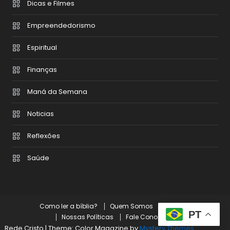
Dicas e Filmes
Empreendedorismo
Espiritual
Finanças
Maná da Semana
Noticias
Reflexões
Saúde
Como ler a bíblia?
Quem Somos
Missões
PT
Nossas Políticas
Fale Conosco
Rede Cristo
|
Theme: Color Magazine by
Mystery Themes
.