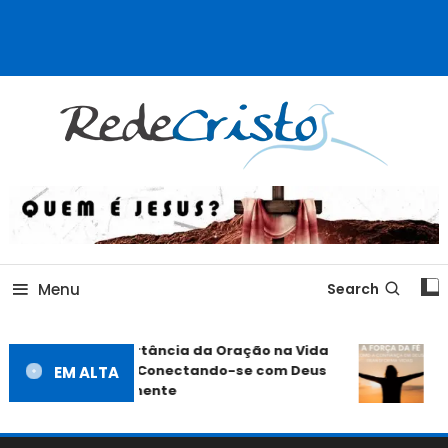
Rede Cristo
Menu
Search
A Importância da Oração na Vida
A 
Cristã: Conectando-se com Deus
EM ALTA
em
Diariamente