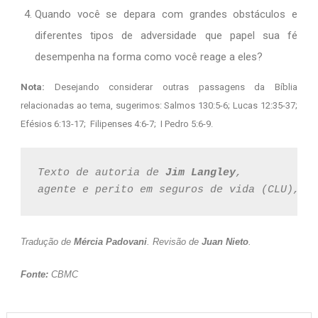
Quando você se depara com grandes obstáculos e
diferentes tipos de adversidade que papel sua fé
desempenha na forma como você reage a eles?
Nota:
Desejando considerar outras passagens da Bíblia
relacionadas ao tema, sugerimos: Salmos 130:5-6; Lucas 12:35-37;
Efésios 6:13-17; Filipenses 4:6-7; I Pedro 5:6-9.
Texto de autoria de 
Jim Langley
, 
agente e perito em seguros de vida (CLU), d
Tradução de
Mércia Padovani
. Revisão de
Juan Nieto
.
Fonte:
CBMC