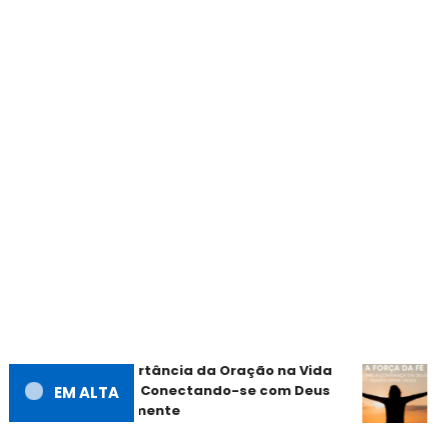
A Importância da Oração na Vida
A
Cristã: Conectando-se com Deus
EM ALTA
e
Diariamente