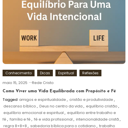
Conhecimento
Dicas
Espiritual
Reflexões
maio 15, 2025
Rede Cristo
Como Viver uma Vida Equilibrada com Propósito e Fé
Tagged
amigos e espiritualidade
,
cristão e produtividade
,
descanso bíblico
,
Deus no centro da vida
,
equilíbrio cristão
,
equilíbrio emocional e espiritual
,
equilíbrio entre trabalho e
fé
,
família e fé
,
fé e vida profissional
,
intencionalidade cristã
,
regra 8+8+8
,
sabedoria bíblica para o cotidiano
,
trabalho