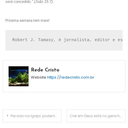
será concedido.” (João 15:7).
Próxima semana tem mais!
Robert J. Tamasy, é jornalista, editor e escr
Rede Cristo
Website
https://redecristo.com.br
Pecado na Igreja: podemos criar um espaço para as pessoas se abrirem?
Crer em Deus está no gene humano