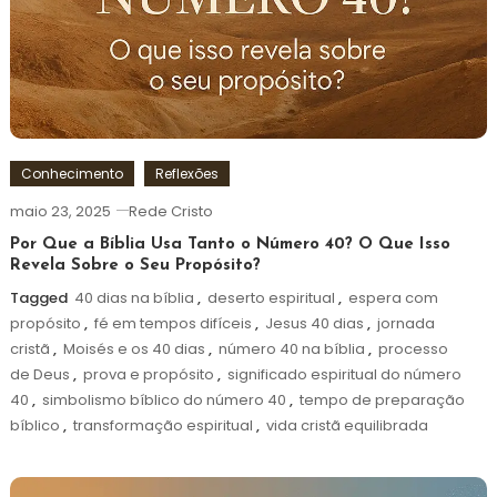
Conhecimento
Reflexões
maio 23, 2025
Rede Cristo
Por Que a Bíblia Usa Tanto o Número 40? O Que Isso
Revela Sobre o Seu Propósito?
Tagged
40 dias na bíblia
,
deserto espiritual
,
espera com
propósito
,
fé em tempos difíceis
,
Jesus 40 dias
,
jornada
cristã
,
Moisés e os 40 dias
,
número 40 na bíblia
,
processo
de Deus
,
prova e propósito
,
significado espiritual do número
40
,
simbolismo bíblico do número 40
,
tempo de preparação
bíblico
,
transformação espiritual
,
vida cristã equilibrada