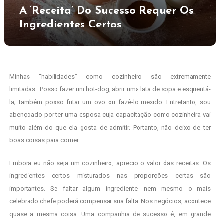
A ‘Receita’ Do Sucesso Requer Os
Ingredientes Certos
Minhas “habilidades” como cozinheiro são extremamente
limitadas. Posso fazer um hot-dog, abrir uma lata de sopa e esquentá-
la; também posso fritar um ovo ou fazê-lo mexido. Entretanto, sou
abençoado por ter uma esposa cuja capacitação como cozinheira vai
muito além do que ela gosta de admitir. Portanto, não deixo de ter
boas coisas para comer.
Embora eu não seja um cozinheiro, aprecio o valor das receitas. Os
ingredientes certos misturados nas proporções certas são
importantes. Se faltar algum ingrediente, nem mesmo o mais
celebrado chefe poderá compensar sua falta. Nos negócios, acontece
quase a mesma coisa. Uma companhia de sucesso é, em grande