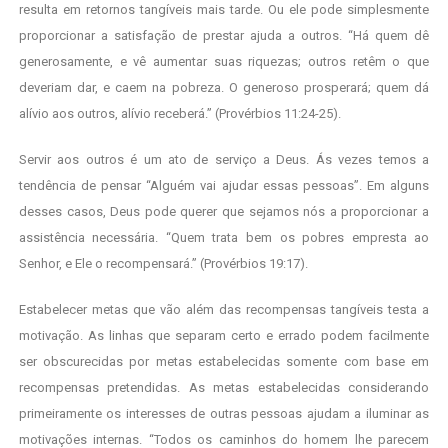
resulta em retornos tangíveis mais tarde. Ou ele pode simplesmente
proporcionar a satisfação de prestar ajuda a outros. “Há quem dê
generosamente, e vê aumentar suas riquezas; outros retêm o que
deveriam dar, e caem na pobreza. O generoso prosperará; quem dá
alívio aos outros, alívio receberá.” (Provérbios 11:24-25).
Servir aos outros é um ato de serviço a Deus. Ás vezes temos a
tendência de pensar “Alguém vai ajudar essas pessoas”. Em alguns
desses casos, Deus pode querer que sejamos nós a proporcionar a
assistência necessária. “Quem trata bem os pobres empresta ao
Senhor, e Ele o recompensará.” (Provérbios 19:17).
Estabelecer metas que vão além das recompensas tangíveis testa a
motivação. As linhas que separam certo e errado podem facilmente
ser obscurecidas por metas estabelecidas somente com base em
recompensas pretendidas. As metas estabelecidas considerando
primeiramente os interesses de outras pessoas ajudam a iluminar as
motivações internas. “Todos os caminhos do homem lhe parecem