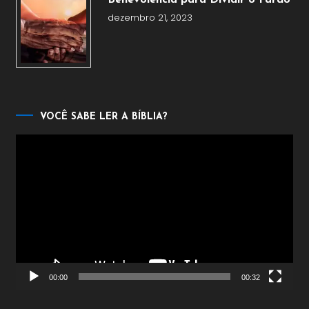
Benevolência para Dividir o Fardo
dezembro 21, 2023
VOCÊ SABE LER A BÍBLIA?
Tocador
de
vídeo
00:00
00:32