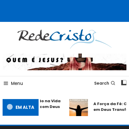
Rede Cristo
Menu
Search
ortância da Oração na Vida
A Força da Fé: Co
ã: Conectando-se com Deus
EM ALTA
em Deus Transfor
amente