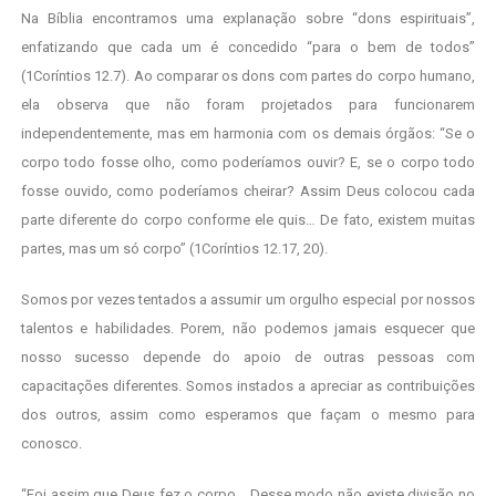
Na Bíblia encontramos uma explanação sobre “dons espirituais”,
enfatizando que cada um é concedido “para o bem de todos”
(1Coríntios 12.7). Ao comparar os dons com partes do corpo humano,
ela observa que não foram projetados para funcionarem
independentemente, mas em harmonia com os demais órgãos: “Se o
corpo todo fosse olho, como poderíamos ouvir? E, se o corpo todo
fosse ouvido, como poderíamos cheirar? Assim Deus colocou cada
parte diferente do corpo conforme ele quis… De fato, existem muitas
partes, mas um só corpo” (1Coríntios 12.17, 20).
Somos por vezes tentados a assumir um orgulho especial por nossos
talentos e habilidades. Porem, não podemos jamais esquecer que
nosso sucesso depende do apoio de outras pessoas com
capacitações diferentes. Somos instados a apreciar as contribuições
dos outros, assim como esperamos que façam o mesmo para
conosco.
“Foi assim que Deus fez o corpo… Desse modo não existe divisão no